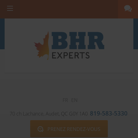
FR
EN
819-583-5330
70 ch Lachance,
Audet,
QC G0Y 1A0
PRENEZ RENDEZ-VOUS